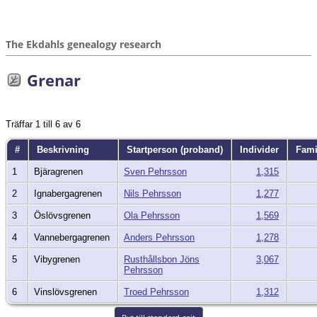
The Ekdahls genealogy research
Grenar
Träffar 1 till 6 av 6
#
Beskrivning
Startperson (proband)
Individer
Fami
1
Bjäragrenen
Sven Pehrsson
1,315
2
Ignabergagrenen
Nils Pehrsson
1,277
3
Öslövsgrenen
Ola Pehrsson
1,569
4
Vannebergagrenen
Anders Pehrsson
1,278
5
Vibygrenen
Rusthållsbon Jöns
3,067
Pehrsson
6
Vinslövsgrenen
Troed Pehrsson
1,312