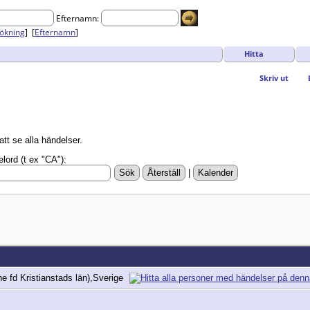
Efternamn:
ökning
] [
Efternamn
]
Hitta
Skriv ut
att se alla händelser.
lord (t ex "CA"):
|
 fd Kristianstads län),Sverige