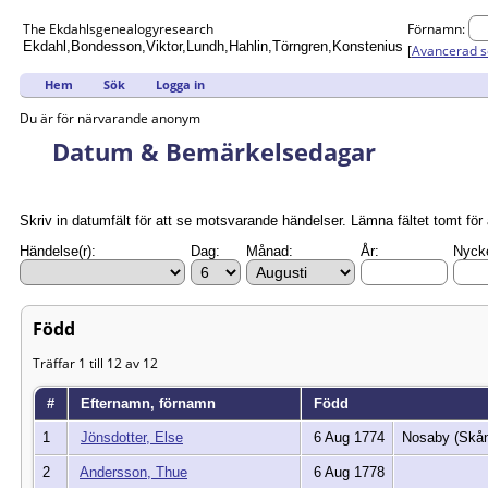
The Ekdahls
genealogy
research
Förnamn:
Ekdahl,Bondesson,Viktor,Lundh,Hahlin,Törngren,Konstenius
[
Avancerad s
Hem
Sök
Logga in
Du är för närvarande anonym
Datum & Bemärkelsedagar
Skriv in datumfält för att se motsvarande händelser. Lämna fältet tomt för 
Händelse(r):
Dag:
Månad:
År:
Nycke
Född
Träffar 1 till 12 av 12
#
Efternamn, förnamn
Född
1
Jönsdotter, Else
6 Aug 1774
Nosaby (Skåne
2
Andersson, Thue
6 Aug 1778