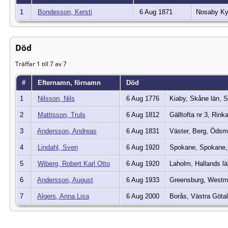
1
Bondesson, Kersti
6 Aug 1871
Nosaby K
Död
Träffar 1 till 7 av 7
#
Efternamn, förnamn
Död
1
Nilsson, Nils
6 Aug 1776
Kiaby, Skåne län, 
2
Mattisson, Truls
6 Aug 1812
Gälltofta nr 3, Rin
3
Andersson, Andreas
6 Aug 1831
Väster, Berg, Ödsm
4
Lindahl, Sven
6 Aug 1920
Spokane, Spokane
5
Wiberg, Robert Karl Otto
6 Aug 1920
Laholm, Hallands 
6
Andersson, August
6 Aug 1933
Greensburg, Westm
7
Algers, Anna Lisa
6 Aug 2000
Borås, Västra Göta