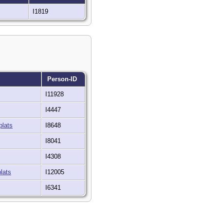
I1819
Person-ID
I11928
I4447
I8648
I8041
I4308
I12005
I6341