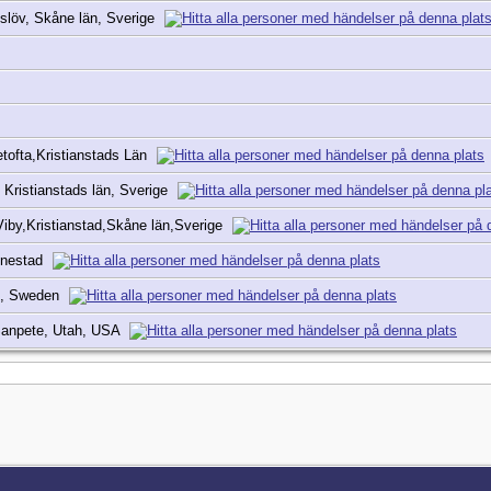
inslöv, Skåne län, Sverige
tofta,Kristianstads Län
 Kristianstads län, Sverige
Viby,Kristianstad,Skåne län,Sverige
nnestad
e, Sweden
 Sanpete, Utah, USA