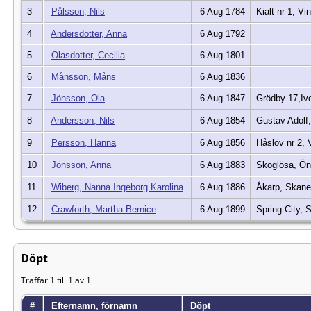
3
Pålsson, Nils
6 Aug 1784
Kialt nr 1, V
4
Andersdotter, Anna
6 Aug 1792
5
Olasdotter, Cecilia
6 Aug 1801
6
Månsson, Måns
6 Aug 1836
7
Jönsson, Ola
6 Aug 1847
Grödby 17,Ive
8
Andersson, Nils
6 Aug 1854
Gustav Adolf,
9
Persson, Hanna
6 Aug 1856
Håslöv nr 2, 
10
Jönsson, Anna
6 Aug 1883
Skoglösa, Ö
11
Wiberg, Nanna Ingeborg Karolina
6 Aug 1886
Åkarp, Skan
12
Crawforth, Martha Bernice
6 Aug 1899
Spring City,
Döpt
Träffar 1 till 1 av 1
#
Efternamn, förnamn
Döpt