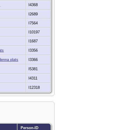
I4368
I2689
I7564
I10197
I1687
I3356
I3366
I5381
I4311
I12318
Person-ID