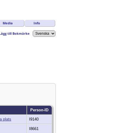
Media
Info
Lägg till Bokmärke
Person-ID
I9140
I8661